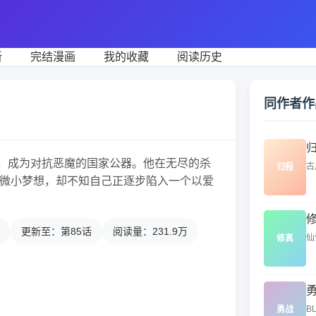
新
完结漫画
我的收藏
阅读历史
同作者作
，成为对抗恶魔的国家公器。他在无尽的杀
古
归程
”等微小梦想，却不知自己正逐步陷入一个以爱
更新至：第85话
阅读量：231.9万
仙
修真
BL
勇战