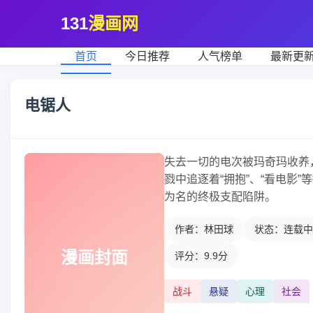
131
漫画网
首页
今日推荐
人气榜单
最新更
电锯人
失去一切的电次被玛奇玛收养
戮中追逐着“拥抱”、“看电影
为名的终极支配陷阱。
作者：林田球
状态：连载中
漫画封面
评分：9.9分
战斗
悬疑
心理
社会