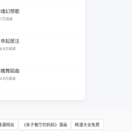
幻魂幻想歌
37万阅读
皇帝起居注
58.8万阅读
舞魄舞蹈曲
44.8万阅读
韩漫网站
《亲子餐厅的妈妈》漫画
韩漫大全免费