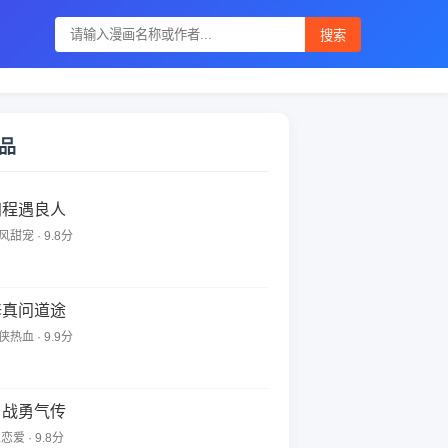
搜索
品
归程遇良人
风甜宠 · 9.8分
修真问道途
侠热血 · 9.9分
勇战勇气传
恋爱 · 9.8分