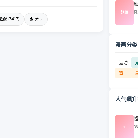
奇
妖魄
收藏 (6417)
📤 分享
漫画分类
运动
热血
人气飙升
3
1