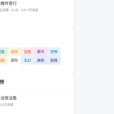
妖魄伴君行
幻言情 · 9.1分 · 176.7万阅读
竞技
动作
古风
都市
恐怖
悬疑
冒险
玄幻
搞笑
剧情
榜
怪谈夜话集
62.5万阅读